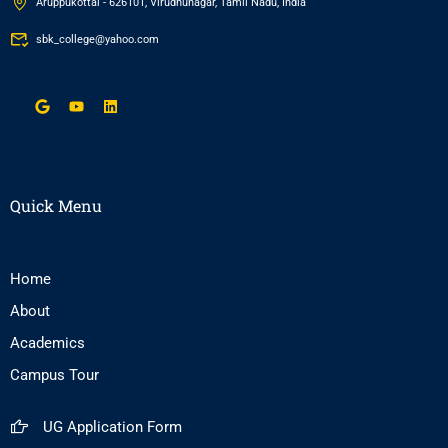
Aruppukottai - 626101, Virudhunagar, Tamil Nadu, India
sbk_college@yahoo.com
Quick Menu
Home
About
Academics
Campus Tour
UG Application Form